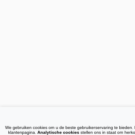
Op al onze
We gebruiken cookies om u de beste gebruikerservaring te bieden.
Domeinnamen
E-m
klantenpagina.
Analytische cookies
stellen ons in staat om herk