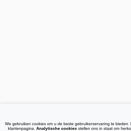
Op al onze
We gebruiken cookies om u de beste gebruikerservaring te bieden.
Domeinnamen
E-m
klantenpagina.
Analytische cookies
stellen ons in staat om herk