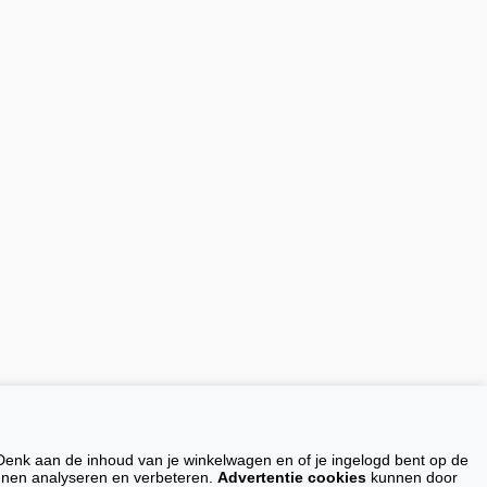
toepassing.
Denk aan de inhoud van je winkelwagen en of je ingelogd bent op de
ontact
unnen analyseren en verbeteren.
Advertentie cookies
kunnen door