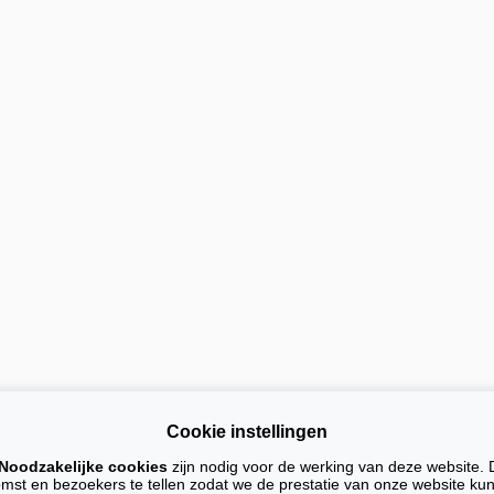
Cookie instellingen
 leveringen en diensten zijn de algemene voorwaarden en privacy verklaring van 
Noodzakelijke cookies
zijn nodig voor de werking van deze website. 
ail diensten
Website
C
omst en bezoekers te tellen zodat we de prestatie van onze website k