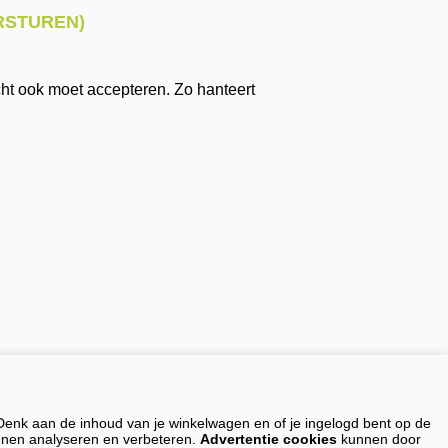
RSTUREN)
cht ook moet accepteren. Zo hanteert
toepassing.
Denk aan de inhoud van je winkelwagen en of je ingelogd bent op de
ontact
unnen analyseren en verbeteren.
Advertentie cookies
kunnen door