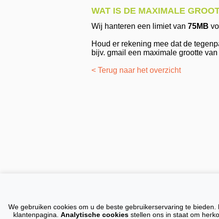
WAT IS DE MAXIMALE GROO
Wij hanteren een limiet van
75MB
vo
Houd er rekening mee dat de tegenpar
bijv. gmail een maximale grootte van
< Terug naar het overzicht
Op al onze
We gebruiken cookies om u de beste gebruikerservaring te bieden.
Domeinnamen
E-m
klantenpagina.
Analytische cookies
stellen ons in staat om herk