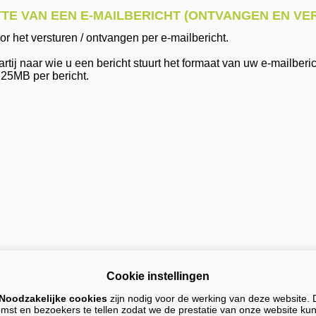
TTE VAN EEN E-MAILBERICHT (ONTVANGEN EN VE
or het versturen / ontvangen per e-mailbericht.
tij naar wie u een bericht stuurt het formaat van uw e-mailberi
 25MB per bericht.
Cookie instellingen
 leveringen en diensten zijn de algemene voorwaarden en privacy verklaring van 
Noodzakelijke cookies
zijn nodig voor de werking van deze website. 
ail diensten
Website
C
omst en bezoekers te tellen zodat we de prestatie van onze website k