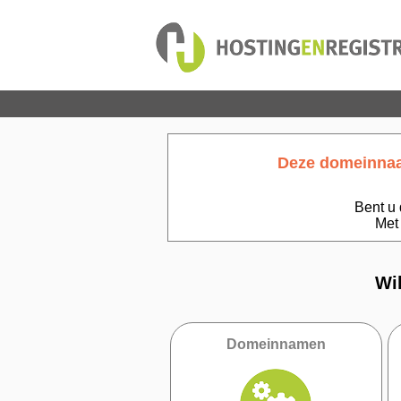
Deze domeinnaam
Bent u 
Met
Wi
Domeinnamen