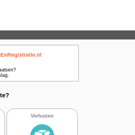
EnRegistratie.nl
laatsen?
lag.
te?
Verhuizen