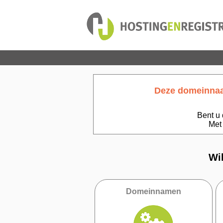
Deze domeinnaam
Bent u 
Met
Wi
Domeinnamen