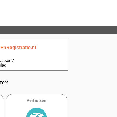
EnRegistratie.nl
laatsen?
lag.
te?
Verhuizen