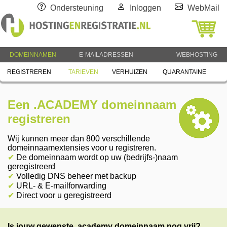
Ondersteuning
Inloggen
WebMail
DOMEINNAMEN
E-MAILADRESSEN
WEBHOSTING
REGISTREREN
TARIEVEN
VERHUIZEN
QUARANTAINE
Een .ACADEMY domeinnaam
registreren
Wij kunnen meer dan 800 verschillende
domeinnaamextensies voor u registreren.
✔
De domeinnaam wordt op uw (bedrijfs-)naam
geregistreerd
✔
Volledig DNS beheer met backup
✔
URL- & E-mailforwarding
✔
Direct voor u geregistreerd
Is jouw gewenste .academy domeinnaam nog vrij?