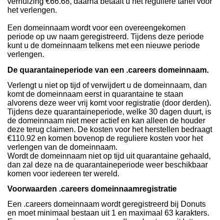
verhuizing €66.68, daarna betaalt u het reguliere tarief voor
het verlengen.
Een domeinnaam wordt voor een overeengekomen
periode op uw naam geregistreerd. Tijdens deze periode
kunt u de domeinnaam telkens met een nieuwe periode
verlengen.
De quarantaineperiode van een .careers domeinnaam.
Verlengt u niet op tijd of verwijdert u de domeinnaam, dan
komt de domeinnaam eerst in quarantaine te staan
alvorens deze weer vrij komt voor registratie (door derden).
Tijdens deze quarantaineperiode, welke 30 dagen duurt, is
de domeinnaam niet meer actief en kan alleen de houder
deze terug claimen. De kosten voor het herstellen bedraagt
€110.92 en komen bovenop de reguliere kosten voor het
verlengen van de domeinnaam.
Wordt de domeinnaam niet op tijd uit quarantaine gehaald,
dan zal deze na de quarantaineperiode weer beschikbaar
komen voor iedereen ter wereld.
Voorwaarden .careers domeinnaamregistratie
Een .careers domeinnaam wordt geregistreerd bij Donuts
en moet minimaal bestaan uit 1 en maximaal 63 karakters.