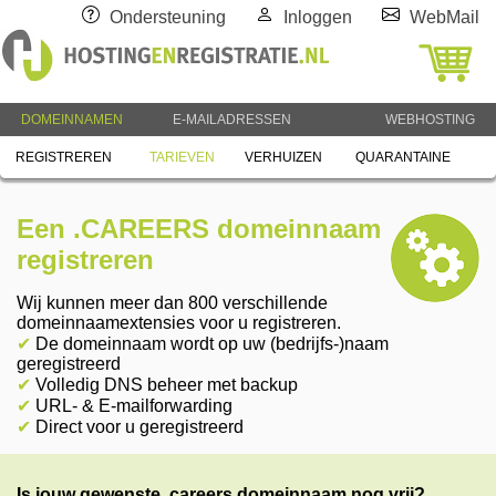
Ondersteuning
Inloggen
WebMail
DOMEINNAMEN
E-MAILADRESSEN
WEBHOSTING
REGISTREREN
TARIEVEN
VERHUIZEN
QUARANTAINE
Een .CAREERS domeinnaam
registreren
Wij kunnen meer dan 800 verschillende
domeinnaamextensies voor u registreren.
✔
De domeinnaam wordt op uw (bedrijfs-)naam
geregistreerd
✔
Volledig DNS beheer met backup
✔
URL- & E-mailforwarding
✔
Direct voor u geregistreerd
Is jouw gewenste .careers domeinnaam nog vrij?