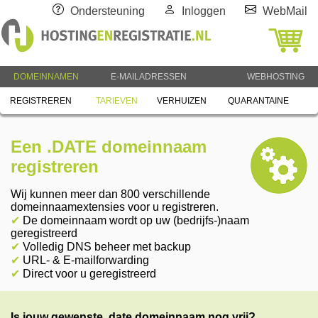
Ondersteuning
Inloggen
WebMail
DOMEINNAMEN
E-MAILADRESSEN
WEBHOSTING
REGISTREREN
TARIEVEN
VERHUIZEN
QUARANTAINE
Een .DATE domeinnaam
registreren
Wij kunnen meer dan 800 verschillende
domeinnaamextensies voor u registreren.
✔
De domeinnaam wordt op uw (bedrijfs-)naam
geregistreerd
✔
Volledig DNS beheer met backup
✔
URL- & E-mailforwarding
✔
Direct voor u geregistreerd
Is jouw gewenste .date domeinnaam nog vrij?