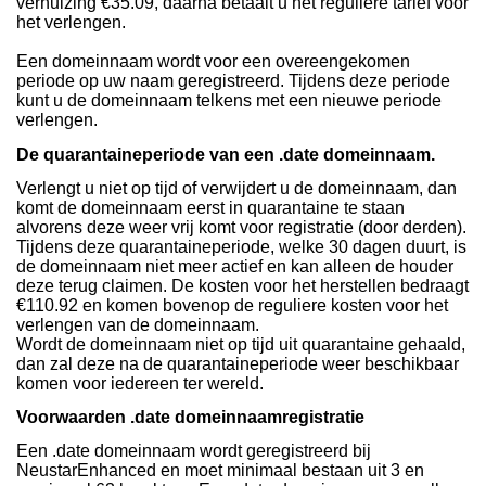
verhuizing €35.09, daarna betaalt u het reguliere tarief voor
het verlengen.
Een domeinnaam wordt voor een overeengekomen
periode op uw naam geregistreerd. Tijdens deze periode
kunt u de domeinnaam telkens met een nieuwe periode
verlengen.
De quarantaineperiode van een .date domeinnaam.
Verlengt u niet op tijd of verwijdert u de domeinnaam, dan
komt de domeinnaam eerst in quarantaine te staan
alvorens deze weer vrij komt voor registratie (door derden).
Tijdens deze quarantaineperiode, welke 30 dagen duurt, is
de domeinnaam niet meer actief en kan alleen de houder
deze terug claimen. De kosten voor het herstellen bedraagt
€110.92 en komen bovenop de reguliere kosten voor het
verlengen van de domeinnaam.
Wordt de domeinnaam niet op tijd uit quarantaine gehaald,
dan zal deze na de quarantaineperiode weer beschikbaar
komen voor iedereen ter wereld.
Voorwaarden .date domeinnaamregistratie
Een .date domeinnaam wordt geregistreerd bij
NeustarEnhanced en moet minimaal bestaan uit 3 en