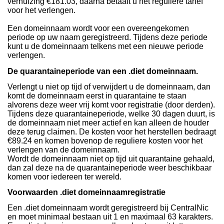
verhuizing €181.03, daarna betaalt u het reguliere tarief
voor het verlengen.
Een domeinnaam wordt voor een overeengekomen
periode op uw naam geregistreerd. Tijdens deze periode
kunt u de domeinnaam telkens met een nieuwe periode
verlengen.
De quarantaineperiode van een .diet domeinnaam.
Verlengt u niet op tijd of verwijdert u de domeinnaam, dan
komt de domeinnaam eerst in quarantaine te staan
alvorens deze weer vrij komt voor registratie (door derden).
Tijdens deze quarantaineperiode, welke 30 dagen duurt, is
de domeinnaam niet meer actief en kan alleen de houder
deze terug claimen. De kosten voor het herstellen bedraagt
€89.24 en komen bovenop de reguliere kosten voor het
verlengen van de domeinnaam.
Wordt de domeinnaam niet op tijd uit quarantaine gehaald,
dan zal deze na de quarantaineperiode weer beschikbaar
komen voor iedereen ter wereld.
Voorwaarden .diet domeinnaamregistratie
Een .diet domeinnaam wordt geregistreerd bij CentralNic
en moet minimaal bestaan uit 1 en maximaal 63 karakters.