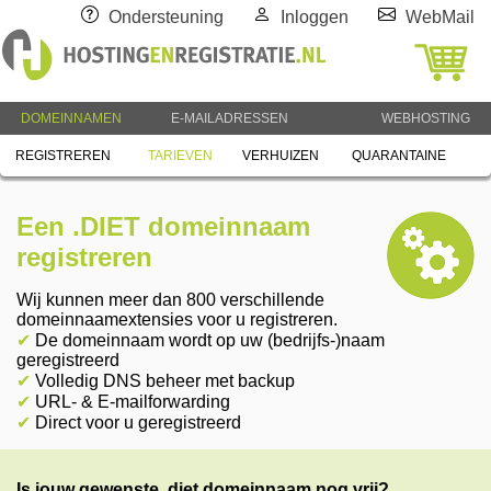
Ondersteuning
Inloggen
WebMail
DOMEINNAMEN
E-MAILADRESSEN
WEBHOSTING
REGISTREREN
TARIEVEN
VERHUIZEN
QUARANTAINE
Een .DIET domeinnaam
registreren
Wij kunnen meer dan 800 verschillende
domeinnaamextensies voor u registreren.
✔
De domeinnaam wordt op uw (bedrijfs-)naam
geregistreerd
✔
Volledig DNS beheer met backup
✔
URL- & E-mailforwarding
✔
Direct voor u geregistreerd
Is jouw gewenste .diet domeinnaam nog vrij?