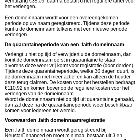
verhuizing €35.09, daarna betaalt u het reguliere tarief voor
het verlengen.
Een domeinnaam wordt voor een overeengekomen
periode op uw naam geregistreerd. Tijdens deze periode
kunt u de domeinnaam telkens met een nieuwe periode
verlengen.
De quarantaineperiode van een .faith domeinnaam.
Verlengt u niet op tijd of verwijdert u de domeinnaam, dan
komt de domeinnaam eerst in quarantaine te staan
alvorens deze weer vrij komt voor registratie (door derden).
Tijdens deze quarantaineperiode, welke 30 dagen duurt, is
de domeinnaam niet meer actief en kan alleen de houder
deze terug claimen. De kosten voor het herstellen bedraagt
€110.92 en komen bovenop de reguliere kosten voor het
verlengen van de domeinnaam.
Wordt de domeinnaam niet op tijd uit quarantaine gehaald,
dan zal deze na de quarantaineperiode weer beschikbaar
komen voor iedereen ter wereld.
Voorwaarden .faith domeinnaamregistratie
Een .faith domeinnaam wordt geregistreerd bij
NeustarEnhanced en moet minimaal bestaan uit 3 en