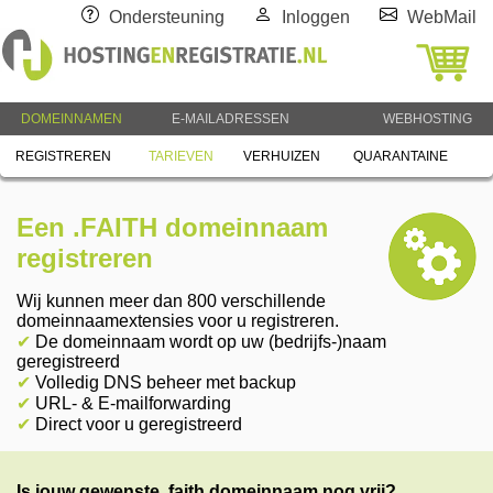
Ondersteuning
Inloggen
WebMail
DOMEINNAMEN
E-MAILADRESSEN
WEBHOSTING
REGISTREREN
TARIEVEN
VERHUIZEN
QUARANTAINE
Een .FAITH domeinnaam
registreren
Wij kunnen meer dan 800 verschillende
domeinnaamextensies voor u registreren.
✔
De domeinnaam wordt op uw (bedrijfs-)naam
geregistreerd
✔
Volledig DNS beheer met backup
✔
URL- & E-mailforwarding
✔
Direct voor u geregistreerd
Is jouw gewenste .faith domeinnaam nog vrij?