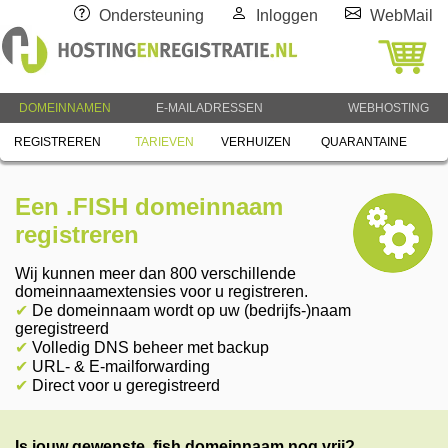
Ondersteuning
Inloggen
WebMail
DOMEINNAMEN
E-MAILADRESSEN
WEBHOSTING
REGISTREREN
TARIEVEN
VERHUIZEN
QUARANTAINE
Een .FISH domeinnaam
registreren
Wij kunnen meer dan 800 verschillende
domeinnaamextensies voor u registreren.
✔
De domeinnaam wordt op uw (bedrijfs-)naam
geregistreerd
✔
Volledig DNS beheer met backup
✔
URL- & E-mailforwarding
✔
Direct voor u geregistreerd
Is jouw gewenste .fish domeinnaam nog vrij?