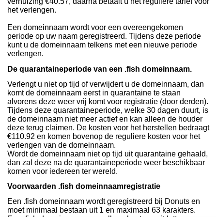
verhuizing €40.57, daarna betaalt u het reguliere tarief voor
het verlengen.
Een domeinnaam wordt voor een overeengekomen
periode op uw naam geregistreerd. Tijdens deze periode
kunt u de domeinnaam telkens met een nieuwe periode
verlengen.
De quarantaineperiode van een .fish domeinnaam.
Verlengt u niet op tijd of verwijdert u de domeinnaam, dan
komt de domeinnaam eerst in quarantaine te staan
alvorens deze weer vrij komt voor registratie (door derden).
Tijdens deze quarantaineperiode, welke 30 dagen duurt, is
de domeinnaam niet meer actief en kan alleen de houder
deze terug claimen. De kosten voor het herstellen bedraagt
€110.92 en komen bovenop de reguliere kosten voor het
verlengen van de domeinnaam.
Wordt de domeinnaam niet op tijd uit quarantaine gehaald,
dan zal deze na de quarantaineperiode weer beschikbaar
komen voor iedereen ter wereld.
Voorwaarden .fish domeinnaamregistratie
Een .fish domeinnaam wordt geregistreerd bij Donuts en
moet minimaal bestaan uit 1 en maximaal 63 karakters.