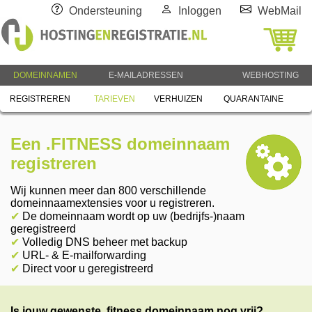
Ondersteuning
Inloggen
WebMail
DOMEINNAMEN
E-MAILADRESSEN
WEBHOSTING
REGISTREREN
TARIEVEN
VERHUIZEN
QUARANTAINE
Een .FITNESS domeinnaam
registreren
Wij kunnen meer dan 800 verschillende
domeinnaamextensies voor u registreren.
✔
De domeinnaam wordt op uw (bedrijfs-)naam
geregistreerd
✔
Volledig DNS beheer met backup
✔
URL- & E-mailforwarding
✔
Direct voor u geregistreerd
Is jouw gewenste .fitness domeinnaam nog vrij?