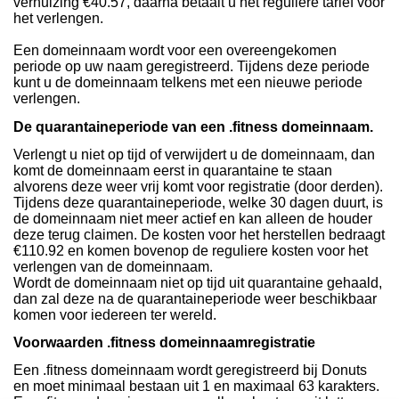
verhuizing €40.57, daarna betaalt u het reguliere tarief voor
het verlengen.
Een domeinnaam wordt voor een overeengekomen
periode op uw naam geregistreerd. Tijdens deze periode
kunt u de domeinnaam telkens met een nieuwe periode
verlengen.
De quarantaineperiode van een .fitness domeinnaam.
Verlengt u niet op tijd of verwijdert u de domeinnaam, dan
komt de domeinnaam eerst in quarantaine te staan
alvorens deze weer vrij komt voor registratie (door derden).
Tijdens deze quarantaineperiode, welke 30 dagen duurt, is
de domeinnaam niet meer actief en kan alleen de houder
deze terug claimen. De kosten voor het herstellen bedraagt
€110.92 en komen bovenop de reguliere kosten voor het
verlengen van de domeinnaam.
Wordt de domeinnaam niet op tijd uit quarantaine gehaald,
dan zal deze na de quarantaineperiode weer beschikbaar
komen voor iedereen ter wereld.
Voorwaarden .fitness domeinnaamregistratie
Een .fitness domeinnaam wordt geregistreerd bij Donuts
en moet minimaal bestaan uit 1 en maximaal 63 karakters.