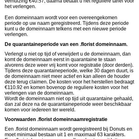
verhuizing €40.57, daarna betaalt u het reguliere tarief voor
het verlengen.
Een domeinnaam wordt voor een overeengekomen
periode op uw naam geregistreerd. Tijdens deze periode
kunt u de domeinnaam telkens met een nieuwe periode
verlengen.
De quarantaineperiode van een .florist domeinnaam.
Verlengt u niet op tijd of verwijdert u de domeinnaam, dan
komt de domeinnaam eerst in quarantaine te staan
alvorens deze weer vrij komt voor registratie (door derden).
Tijdens deze quarantaineperiode, welke 30 dagen duurt, is
de domeinnaam niet meer actief en kan alleen de houder
deze terug claimen. De kosten voor het herstellen bedraagt
€110.92 en komen bovenop de reguliere kosten voor het
verlengen van de domeinnaam.
Wordt de domeinnaam niet op tijd uit quarantaine gehaald,
dan zal deze na de quarantaineperiode weer beschikbaar
komen voor iedereen ter wereld.
Voorwaarden .florist domeinnaamregistratie
Een .florist domeinnaam wordt geregistreerd bij Donuts en
moet minimaal bestaan uit 1 en maximaal 63 karakters.