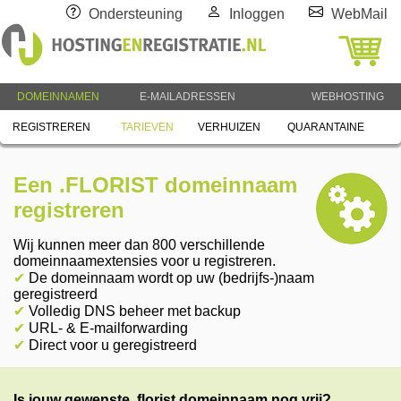
Ondersteuning
Inloggen
WebMail
DOMEINNAMEN
E-MAILADRESSEN
WEBHOSTING
REGISTREREN
TARIEVEN
VERHUIZEN
QUARANTAINE
Een .FLORIST domeinnaam
registreren
Wij kunnen meer dan 800 verschillende
domeinnaamextensies voor u registreren.
✔
De domeinnaam wordt op uw (bedrijfs-)naam
geregistreerd
✔
Volledig DNS beheer met backup
✔
URL- & E-mailforwarding
✔
Direct voor u geregistreerd
Is jouw gewenste .florist domeinnaam nog vrij?