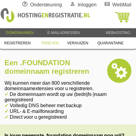
Ondersteuning
Inloggen
WebMail
DOMEINNAMEN
E-MAILADRESSEN
WEBHOSTING
REGISTREREN
TARIEVEN
VERHUIZEN
QUARANTAINE
Een .FOUNDATION
domeinnaam registreren
Wij kunnen meer dan 800 verschillende
domeinnaamextensies voor u registreren.
✔
De domeinnaam wordt op uw (bedrijfs-)naam
geregistreerd
✔
Volledig DNS beheer met backup
✔
URL- & E-mailforwarding
✔
Direct voor u geregistreerd
Is jouw gewenste .foundation domeinnaam nog vrij?