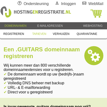
Ondersteuning
Inloggen
WebMail
DOMEINNAMEN
E-MAILADRESSEN
WEBHOSTING
REGISTREREN
TARIEVEN
VERHUIZEN
QUARANTAINE
Een .GUITARS domeinnaam
registreren
Wij kunnen meer dan 800 verschillende
domeinnaamextensies voor u registreren.
✔
De domeinnaam wordt op uw (bedrijfs-)naam
geregistreerd
✔
Volledig DNS beheer met backup
✔
URL- & E-mailforwarding
✔
Direct voor u geregistreerd
Is jouw gewenste .guitars domeinnaam nog vrij?