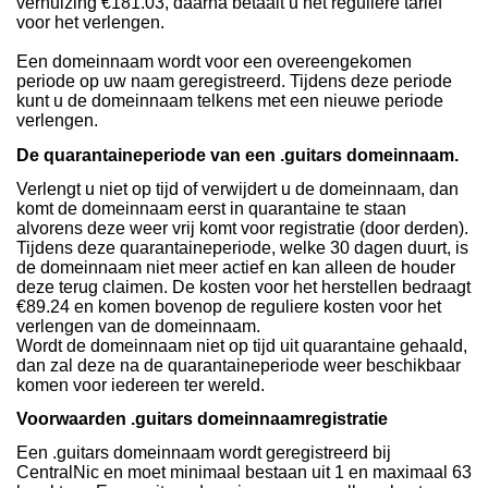
verhuizing €181.03, daarna betaalt u het reguliere tarief
voor het verlengen.
Een domeinnaam wordt voor een overeengekomen
periode op uw naam geregistreerd. Tijdens deze periode
kunt u de domeinnaam telkens met een nieuwe periode
verlengen.
De quarantaineperiode van een .guitars domeinnaam.
Verlengt u niet op tijd of verwijdert u de domeinnaam, dan
komt de domeinnaam eerst in quarantaine te staan
alvorens deze weer vrij komt voor registratie (door derden).
Tijdens deze quarantaineperiode, welke 30 dagen duurt, is
de domeinnaam niet meer actief en kan alleen de houder
deze terug claimen. De kosten voor het herstellen bedraagt
€89.24 en komen bovenop de reguliere kosten voor het
verlengen van de domeinnaam.
Wordt de domeinnaam niet op tijd uit quarantaine gehaald,
dan zal deze na de quarantaineperiode weer beschikbaar
komen voor iedereen ter wereld.
Voorwaarden .guitars domeinnaamregistratie
Een .guitars domeinnaam wordt geregistreerd bij
CentralNic en moet minimaal bestaan uit 1 en maximaal 63