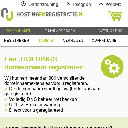
Ondersteuning
Inloggen
WebMail
DOMEINNAMEN
E-MAILADRESSEN
WEBHOSTING
REGISTREREN
TARIEVEN
VERHUIZEN
QUARANTAINE
Een .HOLDINGS
domeinnaam registreren
Wij kunnen meer dan 800 verschillende
domeinnaamextensies voor u registreren.
✔
De domeinnaam wordt op uw (bedrijfs-)naam
geregistreerd
✔
Volledig DNS beheer met backup
✔
URL- & E-mailforwarding
✔
Direct voor u geregistreerd
Is jouw gewenste .holdings domeinnaam nog vrij?