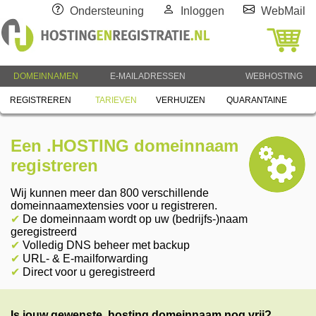
Ondersteuning
Inloggen
WebMail
DOMEINNAMEN
E-MAILADRESSEN
WEBHOSTING
REGISTREREN
TARIEVEN
VERHUIZEN
QUARANTAINE
Een .HOSTING domeinnaam
registreren
Wij kunnen meer dan 800 verschillende
domeinnaamextensies voor u registreren.
✔
De domeinnaam wordt op uw (bedrijfs-)naam
geregistreerd
✔
Volledig DNS beheer met backup
✔
URL- & E-mailforwarding
✔
Direct voor u geregistreerd
Is jouw gewenste .hosting domeinnaam nog vrij?