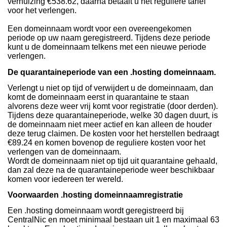
verhuizing €538.62, daarna betaalt u het reguliere tarief
voor het verlengen.
Een domeinnaam wordt voor een overeengekomen
periode op uw naam geregistreerd. Tijdens deze periode
kunt u de domeinnaam telkens met een nieuwe periode
verlengen.
De quarantaineperiode van een .hosting domeinnaam.
Verlengt u niet op tijd of verwijdert u de domeinnaam, dan
komt de domeinnaam eerst in quarantaine te staan
alvorens deze weer vrij komt voor registratie (door derden).
Tijdens deze quarantaineperiode, welke 30 dagen duurt, is
de domeinnaam niet meer actief en kan alleen de houder
deze terug claimen. De kosten voor het herstellen bedraagt
€89.24 en komen bovenop de reguliere kosten voor het
verlengen van de domeinnaam.
Wordt de domeinnaam niet op tijd uit quarantaine gehaald,
dan zal deze na de quarantaineperiode weer beschikbaar
komen voor iedereen ter wereld.
Voorwaarden .hosting domeinnaamregistratie
Een .hosting domeinnaam wordt geregistreerd bij
CentralNic en moet minimaal bestaan uit 1 en maximaal 63