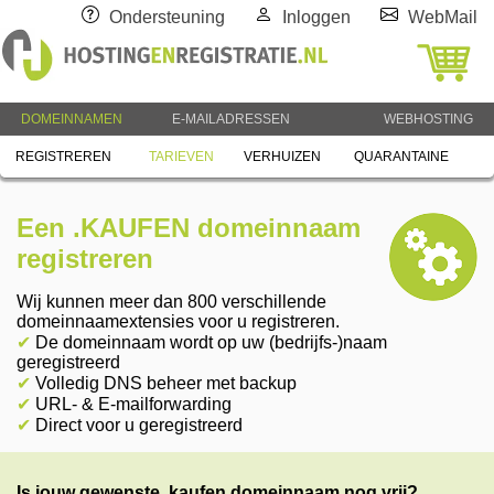
Ondersteuning
Inloggen
WebMail
DOMEINNAMEN
E-MAILADRESSEN
WEBHOSTING
REGISTREREN
TARIEVEN
VERHUIZEN
QUARANTAINE
Een .KAUFEN domeinnaam
registreren
Wij kunnen meer dan 800 verschillende
domeinnaamextensies voor u registreren.
✔
De domeinnaam wordt op uw (bedrijfs-)naam
geregistreerd
✔
Volledig DNS beheer met backup
✔
URL- & E-mailforwarding
✔
Direct voor u geregistreerd
Is jouw gewenste .kaufen domeinnaam nog vrij?