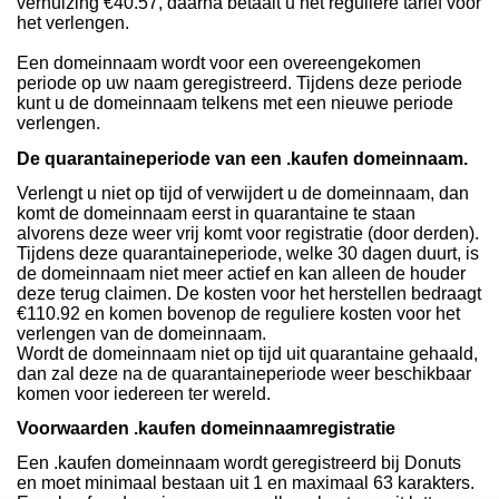
verhuizing €40.57, daarna betaalt u het reguliere tarief voor
het verlengen.
Een domeinnaam wordt voor een overeengekomen
periode op uw naam geregistreerd. Tijdens deze periode
kunt u de domeinnaam telkens met een nieuwe periode
verlengen.
De quarantaineperiode van een .kaufen domeinnaam.
Verlengt u niet op tijd of verwijdert u de domeinnaam, dan
komt de domeinnaam eerst in quarantaine te staan
alvorens deze weer vrij komt voor registratie (door derden).
Tijdens deze quarantaineperiode, welke 30 dagen duurt, is
de domeinnaam niet meer actief en kan alleen de houder
deze terug claimen. De kosten voor het herstellen bedraagt
€110.92 en komen bovenop de reguliere kosten voor het
verlengen van de domeinnaam.
Wordt de domeinnaam niet op tijd uit quarantaine gehaald,
dan zal deze na de quarantaineperiode weer beschikbaar
komen voor iedereen ter wereld.
Voorwaarden .kaufen domeinnaamregistratie
Een .kaufen domeinnaam wordt geregistreerd bij Donuts
en moet minimaal bestaan uit 1 en maximaal 63 karakters.