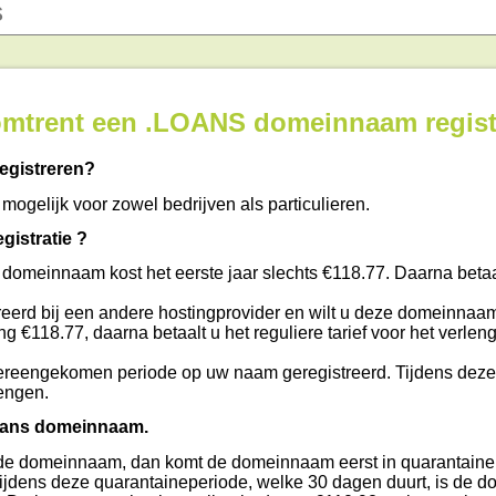
 omtrent een .LOANS domeinnaam regist
egistreren?
mogelijk voor zowel bedrijven als particulieren.
istratie ?
 domeinnaam kost het eerste jaar slechts €118.77. Daarna beta
eerd bij een andere hostingprovider en wilt u deze domeinnaam
ing €118.77, daarna betaalt u het reguliere tarief voor het verlen
reengekomen periode op uw naam geregistreerd. Tijdens deze
engen.
loans domeinnaam.
t u de domeinnaam, dan komt de domeinnaam eerst in quarantaine 
 Tijdens deze quarantaineperiode, welke 30 dagen duurt, is de 