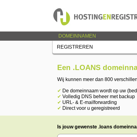
DOMEINNAMEN
REGISTREREN
Een .LOANS domeinnaa
Wij kunnen meer dan 800 verschille
✔
De domeinnaam wordt op uw (bedri
✔
Volledig DNS beheer met backup
✔
URL- & E-mailforwarding
✔
Direct voor u geregistreerd
Is jouw gewenste .loans domeinnaa