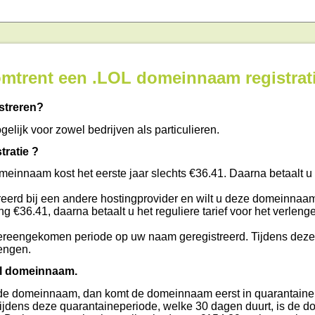
 omtrent een .LOL domeinnaam registrat
streren?
elijk voor zowel bedrijven als particulieren.
tratie ?
omeinnaam kost het eerste jaar slechts €36.41. Daarna betaalt u
eerd bij een andere hostingprovider en wilt u deze domeinnaam
ing €36.41, daarna betaalt u het reguliere tarief voor het verleng
reengekomen periode op uw naam geregistreerd. Tijdens deze
engen.
ol domeinnaam.
t u de domeinnaam, dan komt de domeinnaam eerst in quarantaine 
 Tijdens deze quarantaineperiode, welke 30 dagen duurt, is de 