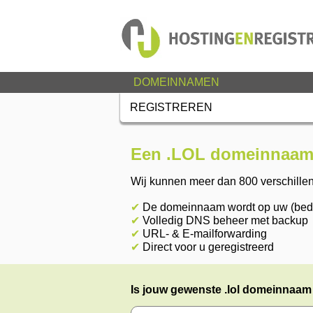
DOMEINNAMEN
REGISTREREN
Een .LOL domeinnaam 
Wij kunnen meer dan 800 verschille
✔
De domeinnaam wordt op uw (bedri
✔
Volledig DNS beheer met backup
✔
URL- & E-mailforwarding
✔
Direct voor u geregistreerd
Is jouw gewenste .lol domeinnaam n