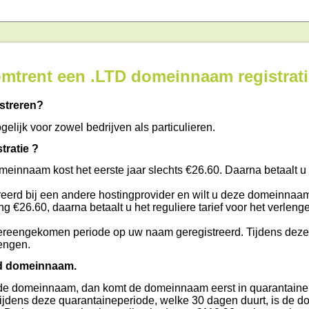
omtrent een .LTD domeinnaam registrat
streren?
elijk voor zowel bedrijven als particulieren.
tratie ?
omeinnaam kost het eerste jaar slechts €26.60. Daarna betaalt u
eerd bij een andere hostingprovider en wilt u deze domeinnaam
ing €26.60, daarna betaalt u het reguliere tarief voor het verleng
reengekomen periode op uw naam geregistreerd. Tijdens deze
engen.
td domeinnaam.
t u de domeinnaam, dan komt de domeinnaam eerst in quarantaine 
 Tijdens deze quarantaineperiode, welke 30 dagen duurt, is de 