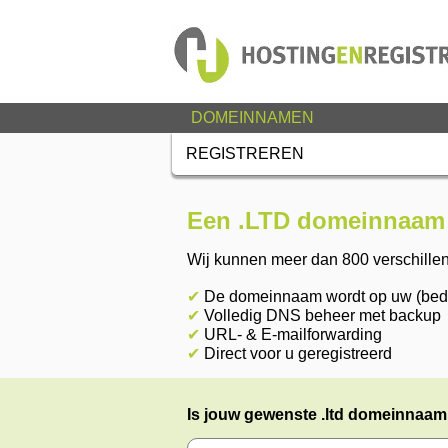
DOMEINNAMEN
REGISTREREN
Een .LTD domeinnaam 
Wij kunnen meer dan 800 verschille
✔
De domeinnaam wordt op uw (bedri
✔
Volledig DNS beheer met backup
✔
URL- & E-mailforwarding
✔
Direct voor u geregistreerd
Is jouw gewenste .ltd domeinnaam n