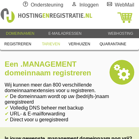
Ondersteuning
Inloggen
WebMail
DOMEINNAMEN
E-MAILADRESSEN
WEBHOSTING
REGISTREREN
TARIEVEN
VERHUIZEN
QUARANTAINE
Een .MANAGEMENT
domeinnaam registreren
Wij kunnen meer dan 800 verschillende
domeinnaamextensies voor u registreren.
✔
De domeinnaam wordt op uw (bedrijfs-)naam
geregistreerd
✔
Volledig DNS beheer met backup
✔
URL- & E-mailforwarding
✔
Direct voor u geregistreerd
Is jouw gewenste .management domeinnaam nog vrij?