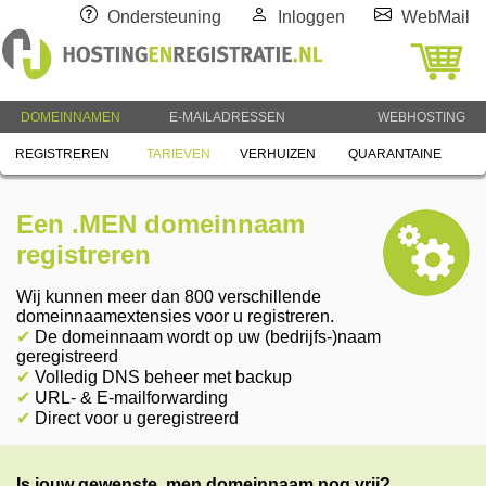
Ondersteuning
Inloggen
WebMail
DOMEINNAMEN
E-MAILADRESSEN
WEBHOSTING
REGISTREREN
TARIEVEN
VERHUIZEN
QUARANTAINE
Een .MEN domeinnaam
registreren
Wij kunnen meer dan 800 verschillende
domeinnaamextensies voor u registreren.
✔
De domeinnaam wordt op uw (bedrijfs-)naam
geregistreerd
✔
Volledig DNS beheer met backup
✔
URL- & E-mailforwarding
✔
Direct voor u geregistreerd
Is jouw gewenste .men domeinnaam nog vrij?