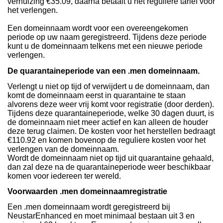
verhuizing €35.09, daarna betaalt u het reguliere tarief voor
het verlengen.
Een domeinnaam wordt voor een overeengekomen
periode op uw naam geregistreerd. Tijdens deze periode
kunt u de domeinnaam telkens met een nieuwe periode
verlengen.
De quarantaineperiode van een .men domeinnaam.
Verlengt u niet op tijd of verwijdert u de domeinnaam, dan
komt de domeinnaam eerst in quarantaine te staan
alvorens deze weer vrij komt voor registratie (door derden).
Tijdens deze quarantaineperiode, welke 30 dagen duurt, is
de domeinnaam niet meer actief en kan alleen de houder
deze terug claimen. De kosten voor het herstellen bedraagt
€110.92 en komen bovenop de reguliere kosten voor het
verlengen van de domeinnaam.
Wordt de domeinnaam niet op tijd uit quarantaine gehaald,
dan zal deze na de quarantaineperiode weer beschikbaar
komen voor iedereen ter wereld.
Voorwaarden .men domeinnaamregistratie
Een .men domeinnaam wordt geregistreerd bij
NeustarEnhanced en moet minimaal bestaan uit 3 en