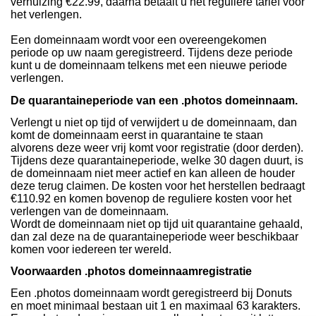
verhuizing €22.99, daarna betaalt u het reguliere tarief voor
het verlengen.
Een domeinnaam wordt voor een overeengekomen
periode op uw naam geregistreerd. Tijdens deze periode
kunt u de domeinnaam telkens met een nieuwe periode
verlengen.
De quarantaineperiode van een .photos domeinnaam.
Verlengt u niet op tijd of verwijdert u de domeinnaam, dan
komt de domeinnaam eerst in quarantaine te staan
alvorens deze weer vrij komt voor registratie (door derden).
Tijdens deze quarantaineperiode, welke 30 dagen duurt, is
de domeinnaam niet meer actief en kan alleen de houder
deze terug claimen. De kosten voor het herstellen bedraagt
€110.92 en komen bovenop de reguliere kosten voor het
verlengen van de domeinnaam.
Wordt de domeinnaam niet op tijd uit quarantaine gehaald,
dan zal deze na de quarantaineperiode weer beschikbaar
komen voor iedereen ter wereld.
Voorwaarden .photos domeinnaamregistratie
Een .photos domeinnaam wordt geregistreerd bij Donuts
en moet minimaal bestaan uit 1 en maximaal 63 karakters.