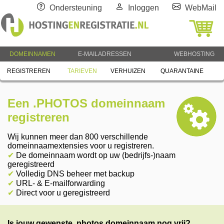
Ondersteuning
Inloggen
WebMail
DOMEINNAMEN
E-MAILADRESSEN
WEBHOSTING
REGISTREREN
TARIEVEN
VERHUIZEN
QUARANTAINE
Een .PHOTOS domeinnaam
registreren
Wij kunnen meer dan 800 verschillende
domeinnaamextensies voor u registreren.
✔
De domeinnaam wordt op uw (bedrijfs-)naam
geregistreerd
✔
Volledig DNS beheer met backup
✔
URL- & E-mailforwarding
✔
Direct voor u geregistreerd
Is jouw gewenste .photos domeinnaam nog vrij?