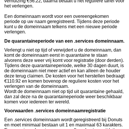
verhuizing €56.22, daarna betaalt u het reguliere tarief voor
het verlengen.
Een domeinnaam wordt voor een overeengekomen
periode op uw naam geregistreerd. Tijdens deze periode
kunt u de domeinnaam telkens met een nieuwe periode
verlengen.
De quarantaineperiode van een .services domeinnaam.
Verlengt u niet op tijd of verwijdert u de domeinnaam, dan
komt de domeinnaam eerst in quarantaine te staan
alvorens deze weer vrij komt voor registratie (door derden).
Tijdens deze quarantaineperiode, welke 30 dagen duurt, is
de domeinnaam niet meer actief en kan alleen de houder
deze terug claimen. De kosten voor het herstellen bedraagt
€110.92 en komen bovenop de reguliere kosten voor het
verlengen van de domeinnaam.
Wordt de domeinnaam niet op tijd uit quarantaine gehaald,
dan zal deze na de quarantaineperiode weer beschikbaar
komen voor iedereen ter wereld.
Voorwaarden .services domeinnaamregistratie
Een .services domeinnaam wordt geregistreerd bij Donuts
en moet minimaal bestaan uit 1 en maximaal 63 karakters.