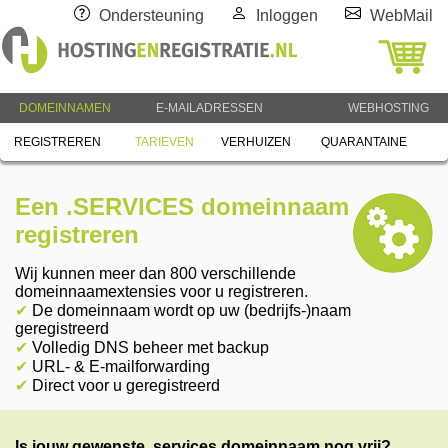
Ondersteuning
Inloggen
WebMail
DOMEINNAMEN
E-MAILADRESSEN
WEBHOSTING
REGISTREREN
TARIEVEN
VERHUIZEN
QUARANTAINE
Een .SERVICES domeinnaam
registreren
Wij kunnen meer dan 800 verschillende
domeinnaamextensies voor u registreren.
✔
De domeinnaam wordt op uw (bedrijfs-)naam
geregistreerd
✔
Volledig DNS beheer met backup
✔
URL- & E-mailforwarding
✔
Direct voor u geregistreerd
Is jouw gewenste .services domeinnaam nog vrij?