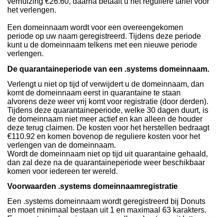
verhuizing €26.60, daarna betaalt u het reguliere tarief voor
het verlengen.
Een domeinnaam wordt voor een overeengekomen
periode op uw naam geregistreerd. Tijdens deze periode
kunt u de domeinnaam telkens met een nieuwe periode
verlengen.
De quarantaineperiode van een .systems domeinnaam.
Verlengt u niet op tijd of verwijdert u de domeinnaam, dan
komt de domeinnaam eerst in quarantaine te staan
alvorens deze weer vrij komt voor registratie (door derden).
Tijdens deze quarantaineperiode, welke 30 dagen duurt, is
de domeinnaam niet meer actief en kan alleen de houder
deze terug claimen. De kosten voor het herstellen bedraagt
€110.92 en komen bovenop de reguliere kosten voor het
verlengen van de domeinnaam.
Wordt de domeinnaam niet op tijd uit quarantaine gehaald,
dan zal deze na de quarantaineperiode weer beschikbaar
komen voor iedereen ter wereld.
Voorwaarden .systems domeinnaamregistratie
Een .systems domeinnaam wordt geregistreerd bij Donuts
en moet minimaal bestaan uit 1 en maximaal 63 karakters.