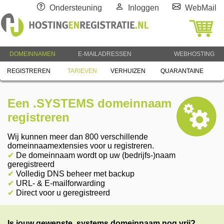
Ondersteuning
Inloggen
WebMail
DOMEINNAMEN
E-MAILADRESSEN
WEBHOSTING
REGISTREREN
TARIEVEN
VERHUIZEN
QUARANTAINE
Een .SYSTEMS domeinnaam
registreren
Wij kunnen meer dan 800 verschillende
domeinnaamextensies voor u registreren.
✔
De domeinnaam wordt op uw (bedrijfs-)naam
geregistreerd
✔
Volledig DNS beheer met backup
✔
URL- & E-mailforwarding
✔
Direct voor u geregistreerd
Is jouw gewenste .systems domeinnaam nog vrij?