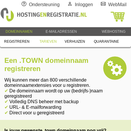
Ondersteuning
Inloggen
WebMail
DOMEINNAMEN
E-MAILADRESSEN
WEBHOSTING
REGISTREREN
TARIEVEN
VERHUIZEN
QUARANTAINE
Een .TOWN domeinnaam
registreren
Wij kunnen meer dan 800 verschillende
domeinnaamextensies voor u registreren.
✔
De domeinnaam wordt op uw (bedrijfs-)naam
geregistreerd
✔
Volledig DNS beheer met backup
✔
URL- & E-mailforwarding
✔
Direct voor u geregistreerd
Is jouw gewenste .town domeinnaam nog vrij?