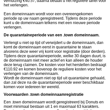
verhuizing €40.57, daarna betaalt u het reguliere tarief voor
het verlengen.
Een domeinnaam wordt voor een overeengekomen
periode op uw naam geregistreerd. Tijdens deze periode
kunt u de domeinnaam telkens met een nieuwe periode
verlengen.
De quarantaineperiode van een .town domeinnaam.
Verlengt u niet op tijd of verwijdert u de domeinnaam, dan
komt de domeinnaam eerst in quarantaine te staan
alvorens deze weer vrij komt voor registratie (door derden).
Tijdens deze quarantaineperiode, welke 30 dagen duurt, is
de domeinnaam niet meer actief en kan alleen de houder
deze terug claimen. De kosten voor het herstellen bedraagt
€110.92 en komen bovenop de reguliere kosten voor het
verlengen van de domeinnaam.
Wordt de domeinnaam niet op tijd uit quarantaine gehaald,
dan zal deze na de quarantaineperiode weer beschikbaar
komen voor iedereen ter wereld.
Voorwaarden .town domeinnaamregistratie
Een .town domeinnaam wordt geregistreerd bij Donuts en
moet minimaal bestaan uit 1 en maximaal 63 karakters.