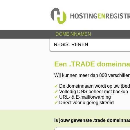
DOMEINNAMEN
REGISTREREN
Een .TRADE domeinnaa
Wij kunnen meer dan 800 verschille
✔
De domeinnaam wordt op uw (bedri
✔
Volledig DNS beheer met backup
✔
URL- & E-mailforwarding
✔
Direct voor u geregistreerd
Is jouw gewenste .trade domeinnaa