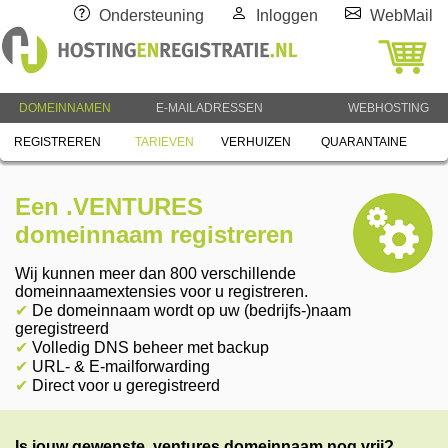
Ondersteuning
Inloggen
WebMail
DOMEINNAMEN
E-MAILADRESSEN
WEBHOSTING
REGISTREREN
TARIEVEN
VERHUIZEN
QUARANTAINE
Een .VENTURES
domeinnaam registreren
Wij kunnen meer dan 800 verschillende
domeinnaamextensies voor u registreren.
✔
De domeinnaam wordt op uw (bedrijfs-)naam
geregistreerd
✔
Volledig DNS beheer met backup
✔
URL- & E-mailforwarding
✔
Direct voor u geregistreerd
Is jouw gewenste .ventures domeinnaam nog vrij?