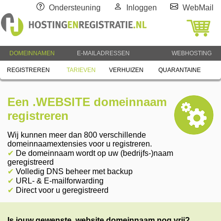
Ondersteuning
Inloggen
WebMail
DOMEINNAMEN
E-MAILADRESSEN
WEBHOSTING
REGISTREREN
TARIEVEN
VERHUIZEN
QUARANTAINE
Een .WEBSITE domeinnaam
registreren
Wij kunnen meer dan 800 verschillende
domeinnaamextensies voor u registreren.
✔
De domeinnaam wordt op uw (bedrijfs-)naam
geregistreerd
✔
Volledig DNS beheer met backup
✔
URL- & E-mailforwarding
✔
Direct voor u geregistreerd
Is jouw gewenste .website domeinnaam nog vrij?