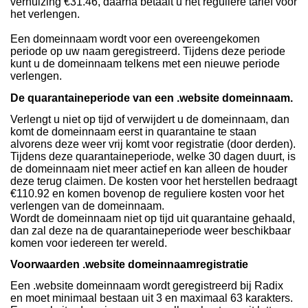
verhuizing €31.46, daarna betaalt u het reguliere tarief voor
het verlengen.
Een domeinnaam wordt voor een overeengekomen
periode op uw naam geregistreerd. Tijdens deze periode
kunt u de domeinnaam telkens met een nieuwe periode
verlengen.
De quarantaineperiode van een .website domeinnaam.
Verlengt u niet op tijd of verwijdert u de domeinnaam, dan
komt de domeinnaam eerst in quarantaine te staan
alvorens deze weer vrij komt voor registratie (door derden).
Tijdens deze quarantaineperiode, welke 30 dagen duurt, is
de domeinnaam niet meer actief en kan alleen de houder
deze terug claimen. De kosten voor het herstellen bedraagt
€110.92 en komen bovenop de reguliere kosten voor het
verlengen van de domeinnaam.
Wordt de domeinnaam niet op tijd uit quarantaine gehaald,
dan zal deze na de quarantaineperiode weer beschikbaar
komen voor iedereen ter wereld.
Voorwaarden .website domeinnaamregistratie
Een .website domeinnaam wordt geregistreerd bij Radix
en moet minimaal bestaan uit 3 en maximaal 63 karakters.