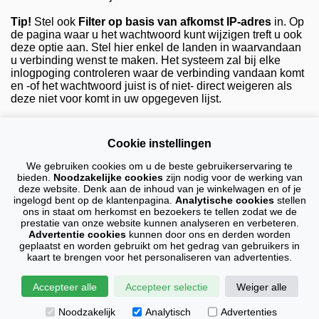
Tip!
Stel ook
Filter op basis van afkomst IP-adres
in. Op
de pagina waar u het wachtwoord kunt wijzigen treft u ook
deze optie aan. Stel hier enkel de landen in waarvandaan
u verbinding wenst te maken. Het systeem zal bij elke
inlogpoging controleren waar de verbinding vandaan komt
en -of het wachtwoord juist is of niet- direct weigeren als
deze niet voor komt in uw opgegeven lijst.
* De klantenpagina treft u aan via de link bovenaan dit
scherm. Uw gebruikersnaam is het e-mailadres dat u bij de
Cookie instellingen
bestelling hebt opgegeven.
< Terug naar het overzicht
We gebruiken cookies om u de beste gebruikerservaring te
bieden.
Noodzakelijke cookies
zijn nodig voor de werking van
deze website. Denk aan de inhoud van je winkelwagen en of je
ingelogd bent op de klantenpagina.
Analytische cookies
stellen
ons in staat om herkomst en bezoekers te tellen zodat we de
Op al onze leveringen en diensten zijn de algemene voorwaarden en privacy
prestatie van onze website kunnen analyseren en verbeteren.
verklaring van toepassing.
Advertentie cookies
kunnen door ons en derden worden
geplaatst en worden gebruikt om het gedrag van gebruikers in
kaart te brengen voor het personaliseren van advertenties.
Algemene voorwaarden
|
Privacy verklaring
|
Cookie verklaring
© HostingEnRegistratie.nl 2008-2026
Accepteer alle
Accepteer selectie
Weiger alle
Noodzakelijk
Analytisch
Advertenties